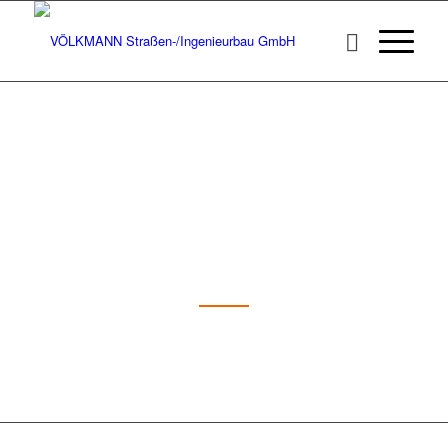
Fahrbahnverbreiterung für
die Kreisstraße 164
Löningen